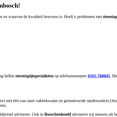
nbosch!
en en waarvan de kwaliteit bewezen is. Heeft u problemen met
steentap
dag bellen
steentapijt
specialisten
op telefoonnummer
0165-760045
. Hi
rect met één van onze vakbekwame en gemotiveerde medewerkers.Onze 
ren.
jblijvend adviseren. Ook in
Bosschenhoofd
adviseren wij mensen als he