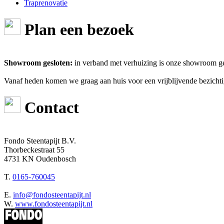
Traprenovatie
Plan een bezoek
Showroom gesloten:
in verband met verhuizing is onze showroom ge
Vanaf heden komen we graag aan huis voor een vrijblijvende bezichti
Contact
Fondo Steentapijt B.V.
Thorbeckestraat 55
4731 KN Oudenbosch
T.
0165-760045
E.
info@fondosteentapijt.nl
W.
www.fondosteentapijt.nl