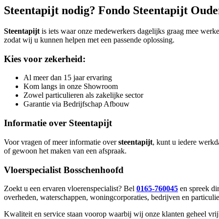
Steentapijt
nodig? Fondo Steentapijt Oude
Steentapijt
is iets waar onze medewerkers dagelijks graag mee werk
zodat wij u kunnen helpen met een passende oplossing.
Kies voor zekerheid:
Al meer dan 15 jaar ervaring
Kom langs in onze Showroom
Zowel particulieren als zakelijke sector
Garantie via Bedrijfschap Afbouw
Informatie over
Steentapijt
Voor vragen of meer informatie over
steentapijt
, kunt u iedere werk
of gewoon het maken van een afspraak.
Vloerspecialist
Bosschenhoofd
Zoekt u een ervaren vloerenspecialist? Bel
0165-760045
en spreek di
overheden, waterschappen, woningcorporaties, bedrijven en particulie
Kwaliteit en service staan voorop waarbij wij onze klanten geheel vri