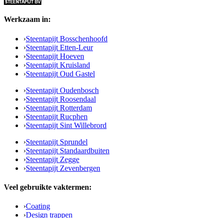
Werkzaam in:
›
Steentapijt Bosschenhoofd
›
Steentapijt Etten-Leur
›
Steentapijt Hoeven
›
Steentapijt Kruisland
›
Steentapijt Oud Gastel
›
Steentapijt Oudenbosch
›
Steentapijt Roosendaal
›
Steentapijt Rotterdam
›
Steentapijt Rucphen
›
Steentapijt Sint Willebrord
›
Steentapijt Sprundel
›
Steentapijt Standaardbuiten
›
Steentapijt Zegge
›
Steentapijt Zevenbergen
Veel gebruikte vaktermen:
›
Coating
›
Design trappen